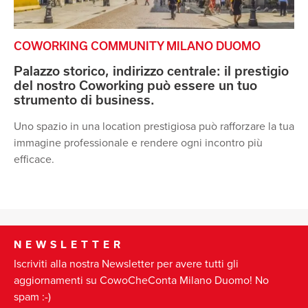
COWORKING COMMUNITY MILANO DUOMO
Palazzo storico, indirizzo centrale: il prestigio
del nostro Coworking può essere un tuo
strumento di business.
Uno spazio in una location prestigiosa può rafforzare la tua
immagine professionale e rendere ogni incontro più
efficace.
NEWSLETTER
Iscriviti alla nostra Newsletter per avere tutti gli
aggiornamenti su CowoCheConta Milano Duomo! No
spam :-)