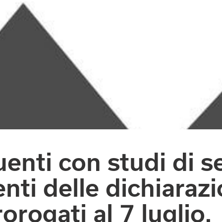
enti con studi di s
ti delle dichiarazi
rorogati al 7 luglio.