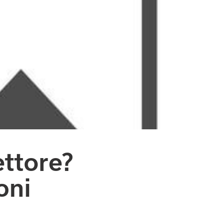
ettore?
oni