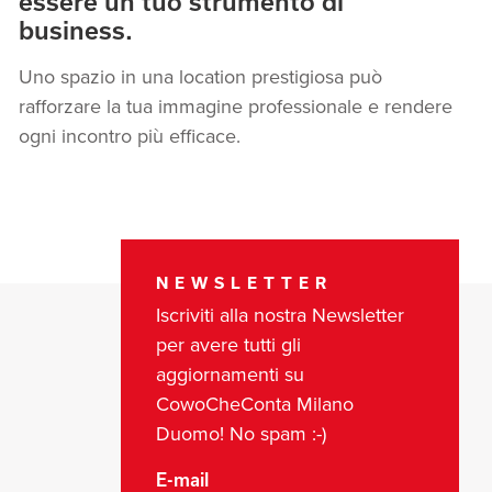
essere un tuo strumento di
business.
Uno spazio in una location prestigiosa può
rafforzare la tua immagine professionale e rendere
ogni incontro più efficace.
NEWSLETTER
Iscriviti alla nostra Newsletter
per avere tutti gli
aggiornamenti su
CowoCheConta Milano
Duomo! No spam :-)
E-mail