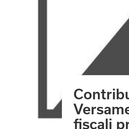
Contribu
Versamen
fiscali p